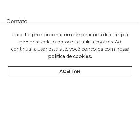
Contato
Para lhe proporcionar uma experiência de compra
personalizada, o nosso site utiliza cookies. Ao
continuar a usar este site, você concorda com nossa
(+55) 11 2028-2616
política de cookies.
sac@embuled.com
contato@embuled.com
ACEITAR
HOME
PRODUTOS
SUPORTE
ONDE COMPRAR