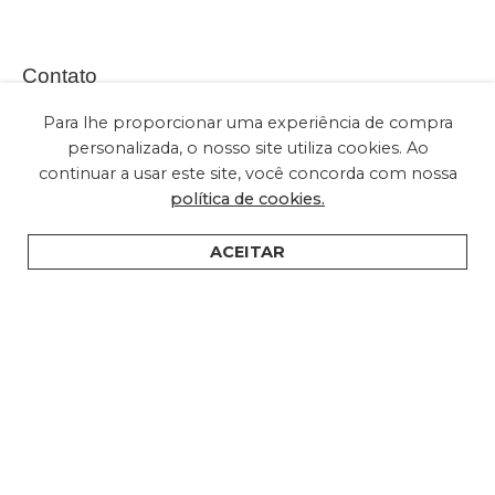
Contato
Para lhe proporcionar uma experiência de compra
personalizada, o nosso site utiliza cookies. Ao
continuar a usar este site, você concorda com nossa
(+55) 11 2028-2616
política de cookies.
sac@embuled.com
contato@embuled.com
ACEITAR
HOME
PRODUTOS
SUPORTE
ONDE COMPRAR