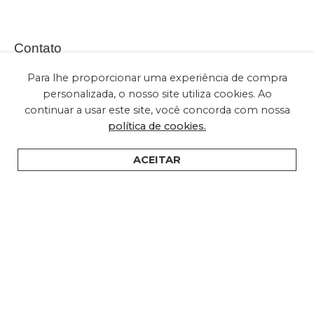
Contato
Para lhe proporcionar uma experiência de compra
personalizada, o nosso site utiliza cookies. Ao
continuar a usar este site, você concorda com nossa
(+55) 11 2028-2616
política de cookies.
sac@embuled.com
contato@embuled.com
ACEITAR
HOME
PRODUTOS
SUPORTE
ONDE COMPRAR