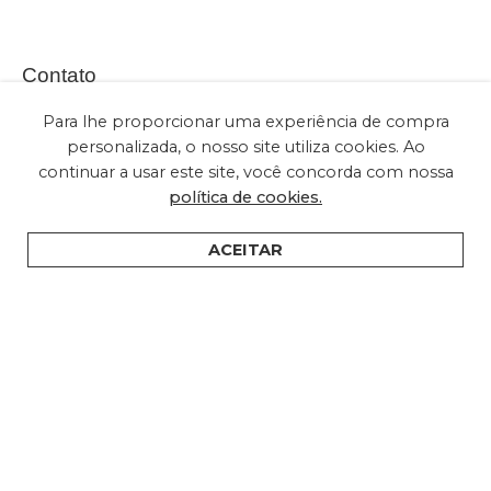
Contato
Para lhe proporcionar uma experiência de compra
personalizada, o nosso site utiliza cookies. Ao
continuar a usar este site, você concorda com nossa
(+55) 11 2028-2616
política de cookies.
sac@embuled.com
contato@embuled.com
ACEITAR
HOME
PRODUTOS
SUPORTE
ONDE COMPRAR