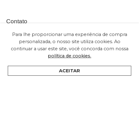
Contato
Para lhe proporcionar uma experiência de compra
personalizada, o nosso site utiliza cookies. Ao
continuar a usar este site, você concorda com nossa
(+55) 11 2028-2616
política de cookies.
sac@embuled.com
contato@embuled.com
ACEITAR
HOME
PRODUTOS
SUPORTE
ONDE COMPRAR