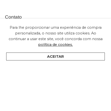
Contato
Para lhe proporcionar uma experiência de compra
personalizada, o nosso site utiliza cookies. Ao
continuar a usar este site, você concorda com nossa
(+55) 11 2028-2616
política de cookies.
sac@embuled.com
contato@embuled.com
ACEITAR
HOME
PRODUTOS
SUPORTE
ONDE COMPRAR