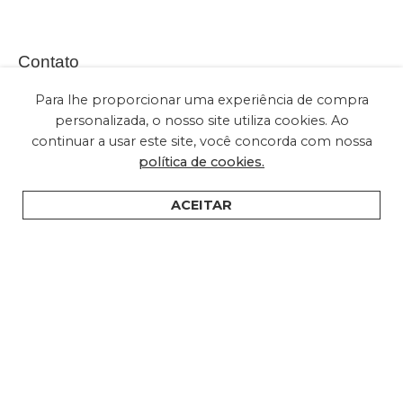
Contato
Para lhe proporcionar uma experiência de compra
personalizada, o nosso site utiliza cookies. Ao
continuar a usar este site, você concorda com nossa
(+55) 11 2028-2616
política de cookies.
sac@embuled.com
contato@embuled.com
ACEITAR
HOME
PRODUTOS
SUPORTE
ONDE COMPRAR