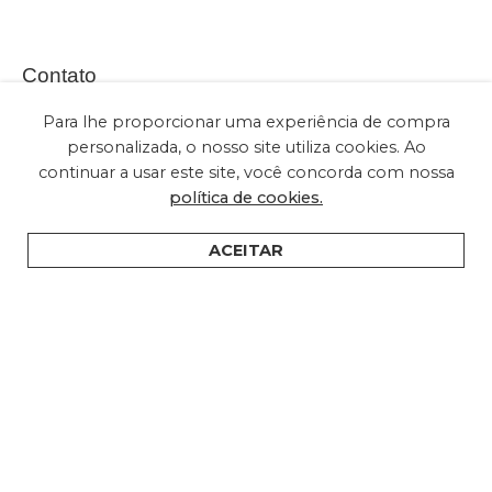
Contato
Para lhe proporcionar uma experiência de compra
personalizada, o nosso site utiliza cookies. Ao
continuar a usar este site, você concorda com nossa
(+55) 11 2028-2616
política de cookies.
sac@embuled.com
contato@embuled.com
ACEITAR
HOME
PRODUTOS
SUPORTE
ONDE COMPRAR