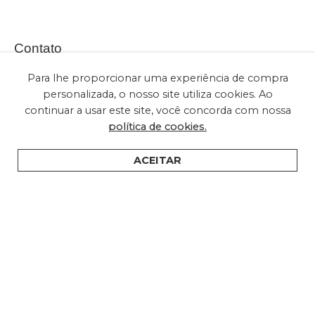
Contato
Para lhe proporcionar uma experiência de compra
personalizada, o nosso site utiliza cookies. Ao
continuar a usar este site, você concorda com nossa
(+55) 11 2028-2616
política de cookies.
sac@embuled.com
contato@embuled.com
ACEITAR
HOME
PRODUTOS
SUPORTE
ONDE COMPRAR