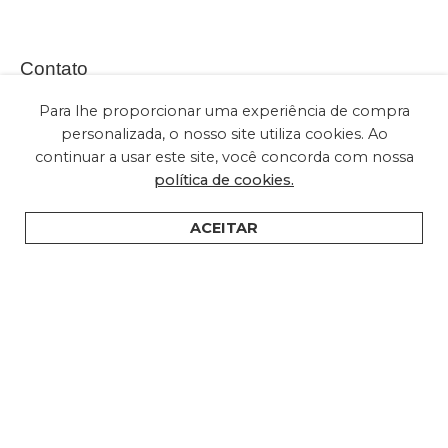
Contato
Para lhe proporcionar uma experiência de compra
personalizada, o nosso site utiliza cookies. Ao
continuar a usar este site, você concorda com nossa
(+55) 11 2028-2616
política de cookies.
sac@embuled.com
contato@embuled.com
ACEITAR
HOME
PRODUTOS
SUPORTE
ONDE COMPRAR