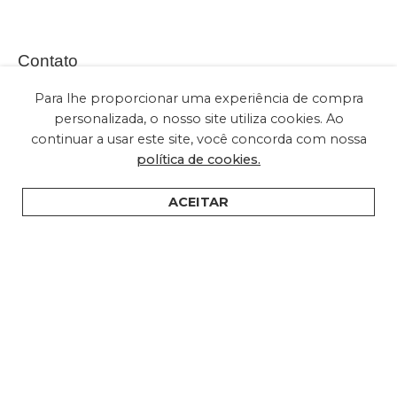
Contato
Para lhe proporcionar uma experiência de compra
personalizada, o nosso site utiliza cookies. Ao
continuar a usar este site, você concorda com nossa
(+55) 11 2028-2616
política de cookies.
sac@embuled.com
contato@embuled.com
ACEITAR
HOME
PRODUTOS
SUPORTE
ONDE COMPRAR