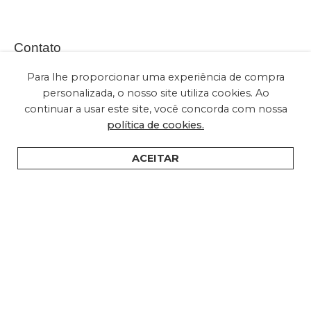
Contato
Para lhe proporcionar uma experiência de compra
personalizada, o nosso site utiliza cookies. Ao
continuar a usar este site, você concorda com nossa
(+55) 11 2028-2616
política de cookies.
sac@embuled.com
contato@embuled.com
ACEITAR
HOME
PRODUTOS
SUPORTE
ONDE COMPRAR