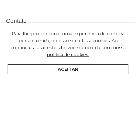
Contato
Para lhe proporcionar uma experiência de compra
personalizada, o nosso site utiliza cookies. Ao
continuar a usar este site, você concorda com nossa
(+55) 11 2028-2616
política de cookies.
sac@embuled.com
contato@embuled.com
ACEITAR
HOME
PRODUTOS
SUPORTE
ONDE COMPRAR