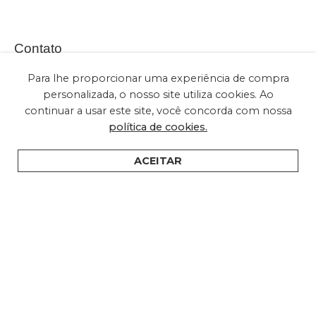
Contato
Para lhe proporcionar uma experiência de compra
personalizada, o nosso site utiliza cookies. Ao
continuar a usar este site, você concorda com nossa
(+55) 11 2028-2616
política de cookies.
sac@embuled.com
contato@embuled.com
ACEITAR
HOME
PRODUTOS
SUPORTE
ONDE COMPRAR