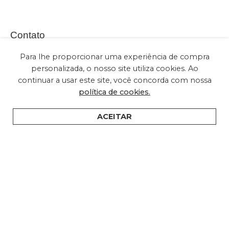
Contato
Para lhe proporcionar uma experiência de compra
personalizada, o nosso site utiliza cookies. Ao
continuar a usar este site, você concorda com nossa
(+55) 11 2028-2616
política de cookies.
sac@embuled.com
contato@embuled.com
ACEITAR
HOME
PRODUTOS
SUPORTE
ONDE COMPRAR